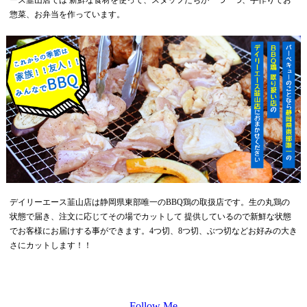
ース韮山店では 新鮮な食材を使って、スタッフたちが一つ一つ、手作りでお
惣菜、お弁当を作っています。
デイリーエース韮山店は静岡県東部唯一のBBQ鶏の取扱店です。生の丸鶏の
状態で届き、注文に応じてその場でカットして 提供しているので新鮮な状態
でお客様にお届けする事ができます。4つ切、8つ切、ぶつ切などお好みの大き
さにカットします！！
Follow Me