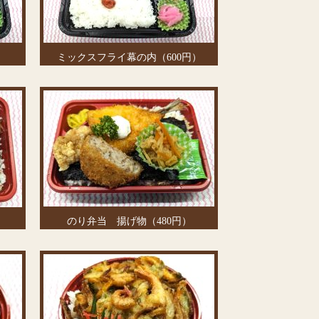
ミックスフライ幕の内（600円）
のり弁当 揚げ物（480円）