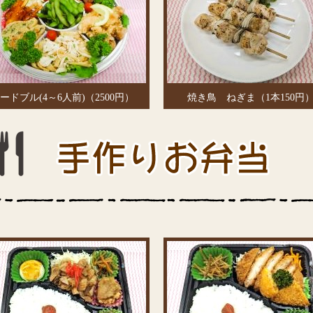
ードブル(4～6人前)（2500円）
焼き鳥 ねぎま（1本150円