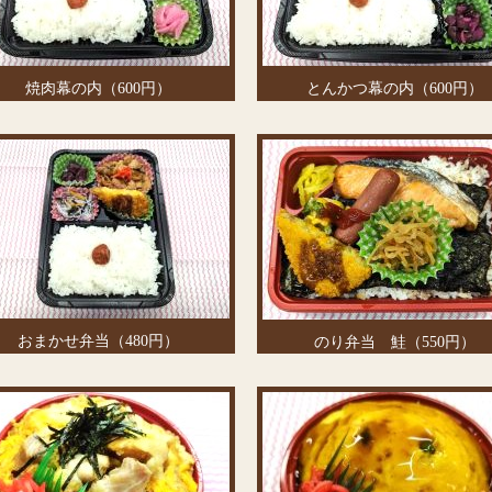
焼肉幕の内（600円）
とんかつ幕の内（600円）
おまかせ弁当（480円）
のり弁当 鮭（550円）