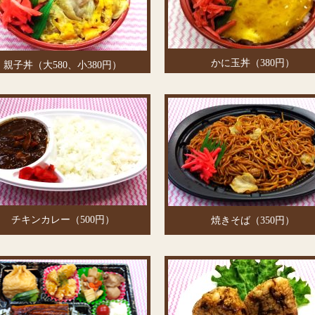
かに玉丼（380円）
親子丼（大580、小380円）
チキンカレー（500円）
焼きそば（350円）