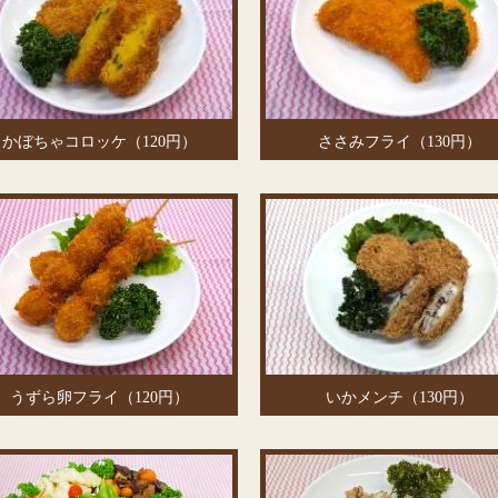
かぼちゃコロッケ（120円）
ささみフライ（130円）
うずら卵フライ（120円）
いかメンチ（130円）