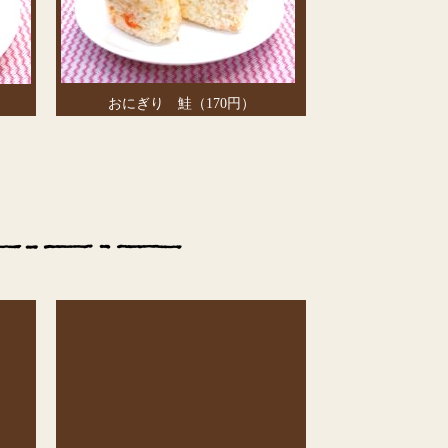
おにぎり 鮭（170円）