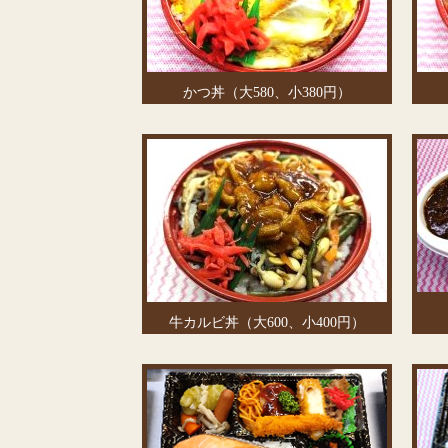
かつ丼（大580、小380円）
牛カルビ丼（大600、小400円）