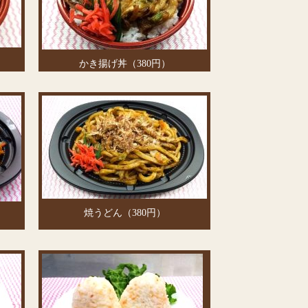
かき揚げ丼（380円）
焼うどん（380円）