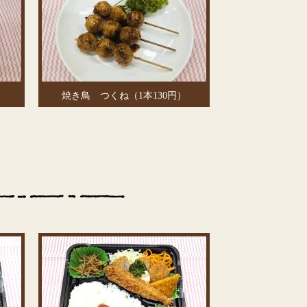
）
焼き鳥 つくね（1本130円）