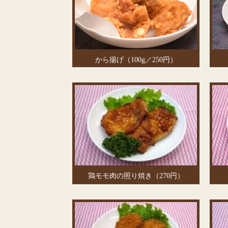
から揚げ（100g／250円）
鶏モモ肉の照り焼き（270円）