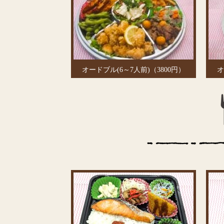
オードブル(6～7人前)（3800円）
オ