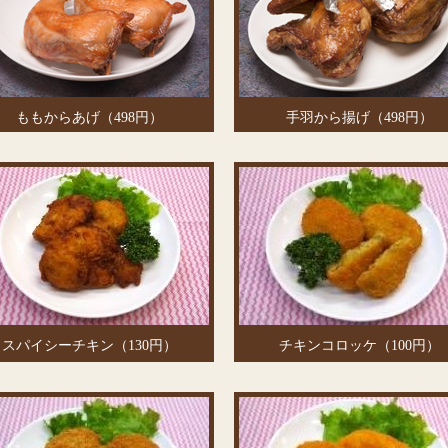
ももからあげ（498円）
手羽から揚げ（498円）
スパイシーチキン（130円）
チキンコロッケ（100円）